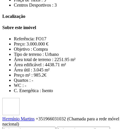
Centros Desportivos :
3
Localização
Sobre este imóvel
Referência:
FO17
Preço:
3.000.000 €
Objetivo :
Compra
Tipo de terreno :
Urbano
Área total de terreno :
2251.95 m²
Área edificável :
4438.71 m²
Área útil :
3.045 m²
Preço m² :
985.2€
Quartos :
-
WC :
-
C. Energética :
Isento
Hermínio Martins
+351966031032 (Chamada para a rede móvel
nacional)